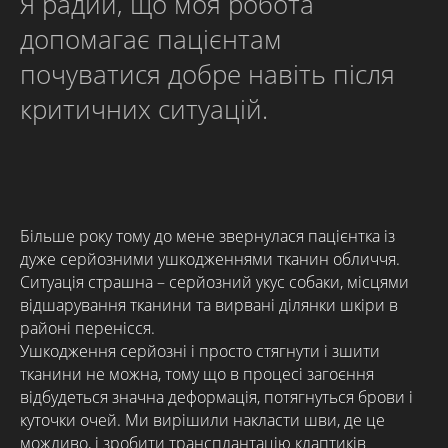
Я радий, що моя робота
допомагає пацієнтам
почуватися добре навіть після
критичних ситуацій.
Більше року тому до мене звернулася пацієнтка із
дуже серйозними ушкодженнями тканин обличчя.
Ситуація страшна – серйозний укус собаки, місцями
відшарування тканини та вирвані ділянки шкіри в
районі перенісся.
Ушкодження серйозні і просто стягнути і зшити
тканини не можна, тому що в процесі загоєння
відбудеться значна деформація, потягнуться брови і
куточки очей. Ми вирішили накласти шви, де це
можливо, і зробити трансплантацію клаптиків