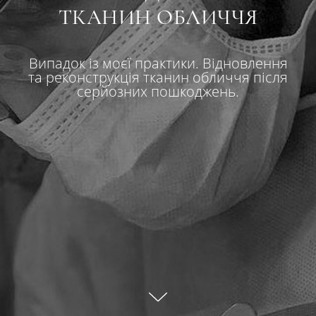
ТКАНИН ОБЛИЧЧЯ
Випадок із моєї практики. Відновлення
та реконструкція тканин обличчя після
серйозних пошкоджень.